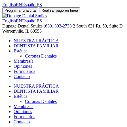
English
EN
Español
ES
Programar una cita
Realizar pago en línea
English
EN
Español
ES
Dupage Dental Smiles
(630) 393-2733
2 South 631 Rt. 59, Suite D
Warrenville, IL 60555
NUESTRA PRÁCTICA
DENTISTA FAMILIAR
Estética
Coronas Dentales
Membresía
Opiniones
Formularios
Contacto
NUESTRA PRÁCTICA
DENTISTA FAMILIAR
Estética
Coronas Dentales
Membresía
Opiniones
Formularios
Contacto