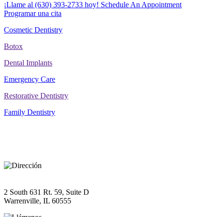
¡Llame al
(630) 393-2733
hoy!
Schedule An Appointment
Programar una cita
Cosmetic Dentistry
Botox
Dental Implants
Emergency Care
Restorative Dentistry
Family Dentistry
CONTACTO
DIRECCIÓN
2 South 631 Rt. 59, Suite D
Warrenville, IL 60555